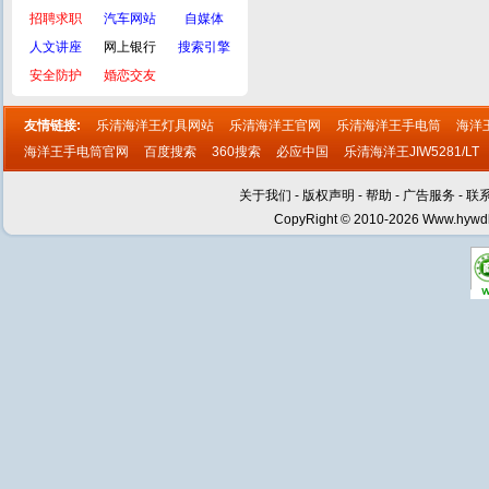
招聘求职
汽车网站
自媒体
人文讲座
网上银行
搜索引擎
安全防护
婚恋交友
友情链接:
乐清海洋王灯具网站
乐清海洋王官网
乐清海洋王手电筒
海洋
海洋王手电筒官网
百度搜索
360搜索
必应中国
乐清海洋王JIW5281/LT
关于我们
-
版权声明
-
帮助
-
广告服务
-
联
CopyRight © 2010-2026 Www.hywdh